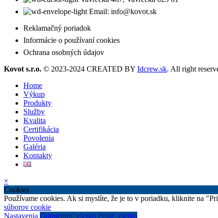
Email: info@kovot.sk
Reklamačný poriadok
Informácie o používaní cookies
Ochrana osobných údajov
Kovot s.r.o.
© 2023-2024 CREATED BY
Idcrew.sk
. All right reserv
Home
Výkup
Produkty
Služby
Kvalita
Certifikácia
Povolenia
Galéria
Kontakty
×
Cookies
Používame cookies. Ak si myslíte, že je to v poriadku, kliknite na "P
súborov cookie
Nastavenia
Odmietnuť všetko
Prijať všetko