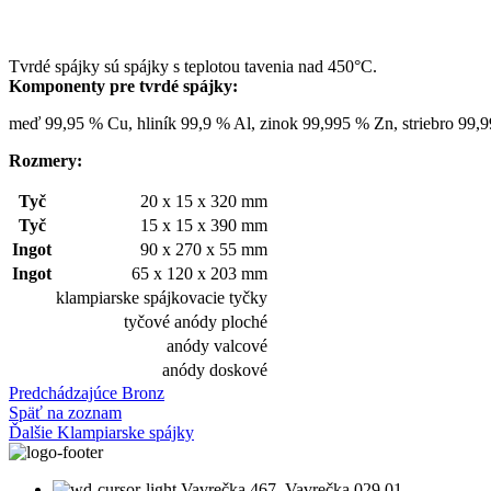
Tvrdé spájky sú spájky s teplotou tavenia nad 450°C.
Komponenty pre tvrdé spájky:
meď 99,95 % Cu, hliník 99,9 % Al, zinok 99,995 % Zn, striebro 99,
Rozmery:
Tyč
20 x 15 x 320 mm
Tyč
15 x 15 x 390 mm
Ingot
90 x 270 x 55 mm
Ingot
65 x 120 x 203 mm
klampiarske spájkovacie tyčky
tyčové anódy ploché
anódy valcové
anódy doskové
Predchádzajúce
Bronz
Späť na zoznam
Ďalšie
Klampiarske spájky
Vavrečka 467, Vavrečka 029 01