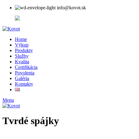
info@kovot.sk
+421 (0) 915 104 566
Home
Výkup
Produkty
Služby
Kvalita
Certifikácia
Povolenia
Galéria
Kontakty
Menu
Tvrdé spájky