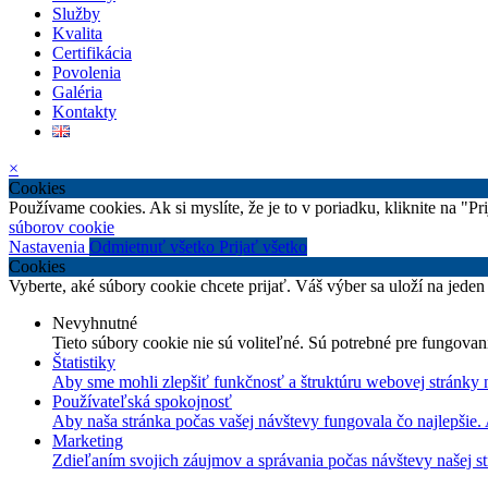
Služby
Kvalita
Certifikácia
Povolenia
Galéria
Kontakty
×
Cookies
Používame cookies. Ak si myslíte, že je to v poriadku, kliknite na "P
súborov cookie
Nastavenia
Odmietnuť všetko
Prijať všetko
Cookies
Vyberte, aké súbory cookie chcete prijať. Váš výber sa uloží na jeden
Nevyhnutné
Tieto súbory cookie nie sú voliteľné. Sú potrebné pre fungovan
Štatistiky
Aby sme mohli zlepšiť funkčnosť a štruktúru webovej stránky 
Používateľská spokojnosť
Aby naša stránka počas vašej návštevy fungovala čo najlepšie.
Marketing
Zdieľaním svojich záujmov a správania počas návštevy našej st