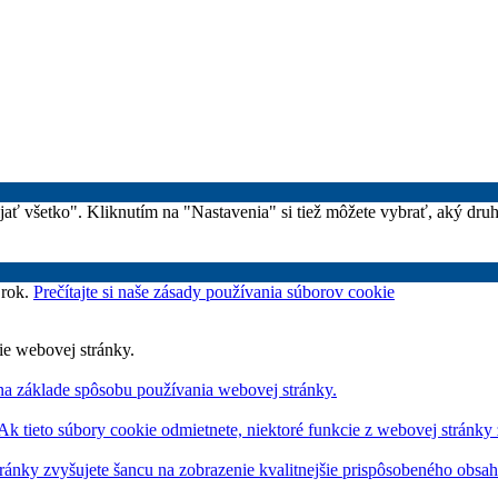
rijať všetko". Kliknutím na "Nastavenia" si tiež môžete vybrať, aký dr
 rok.
Prečítajte si naše zásady používania súborov cookie
ie webovej stránky.
na základe spôsobu používania webovej stránky.
 Ak tieto súbory cookie odmietnete, niektoré funkcie z webovej stránky
ránky zvyšujete šancu na zobrazenie kvalitnejšie prispôsobeného obsa