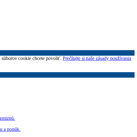
uh súborov cookie chcete povoliť.
Prečítajte si naše zásady používania
 zmiznú.
hu a ponúk.