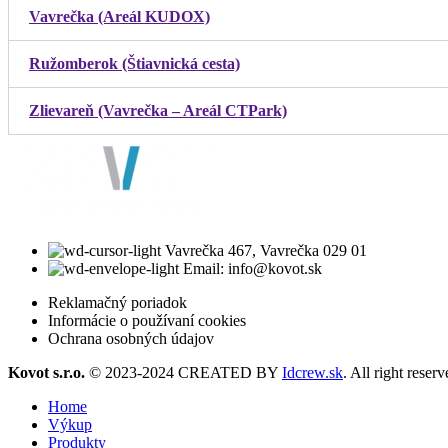
Vavrečka (Areál KUDOX)
Ružomberok (Štiavnická cesta)
Zlievareň (Vavrečka – Areál CTPark)
Vavrečka 467, Vavrečka 029 01
Email: info@kovot.sk
Reklamačný poriadok
Informácie o používaní cookies
Ochrana osobných údajov
Kovot s.r.o.
© 2023-2024 CREATED BY
Idcrew.sk
. All right reserv
Home
Výkup
Produkty