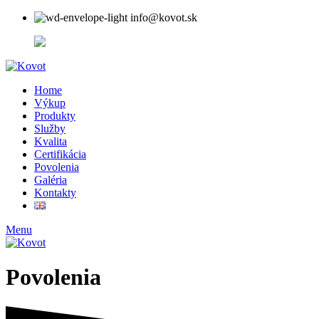
info@kovot.sk
+421 (0) 915 104 566
Home
Výkup
Produkty
Služby
Kvalita
Certifikácia
Povolenia
Galéria
Kontakty
Menu
Povolenia